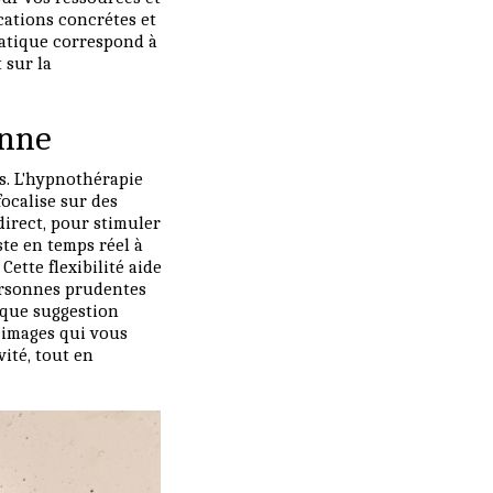
ications concrétes et
ratique correspond à
 sur la
enne
s. L'hypnothérapie
focalise sur des
direct, pour stimuler
ste en temps réel à
Cette flexibilité aide
personnes prudentes
haque suggestion
 images qui vous
vité, tout en