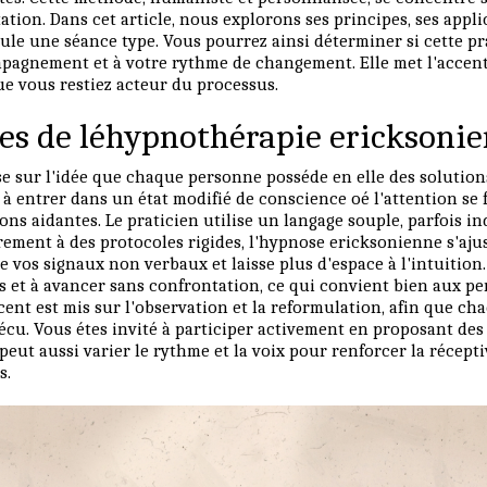
ation. Dans cet article, nous explorons ses principes, ses appl
oule une séance type. Vous pourrez ainsi déterminer si cette p
pagnement et à votre rythme de changement. Elle met l'accent
ue vous restiez acteur du processus.
pes de léhypnothérapie ericksoni
e sur l'idée que chaque personne posséde en elle des solution
à entrer dans un état modifié de conscience oé l'attention se 
ons aidantes. Le praticien utilise un langage souple, parfois in
rement à des protocoles rigides, l'hypnose ericksonienne s'aju
e vos signaux non verbaux et laisse plus d'espace à l'intuition. 
ces et à avancer sans confrontation, ce qui convient bien aux 
cent est mis sur l'observation et la reformulation, afin que c
écu. Vous étes invité à participer activement en proposant des
 peut aussi varier le rythme et la voix pour renforcer la récepti
s.