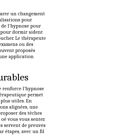
éparer un changement
ualisations pour
es de l'hypnose pour
e pour dormir aident
coucher. Le thérapeute
 examens ou des
souvent proposés
 une application
urables
e renforce l'hypnose
 thérapeutique permet
plus utiles. En
ions alignées, une
proposer des téches
s oé vous vous sentez
es servent de preuves
r étapes, avec un fil