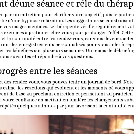
t déune séance et réle du théra
par un entretien pour clarifier votre objectif, puis le pratic
che d'une hypnose relaxation. Les suggestions se construisent 
e vos images mentales. Le thérapeute vérifie réguliérement votr
s exercices à pratiquer chez vous pour prolonger l'effet. Cett
 et la continuité entre les rendez-vous, car vous devenez act
urnir des enregistrements personnalisés pour vous aider à répé
er les bénéfices sur plusieurs semaines. Un temps de débriefin
tions suivantes et répondre à vos questions.
progrès entre les séances
t des rendez-vous, vous pouvez tenir un journal de bord. Notez
s calme, les réactions qui évoluent et les moments oé vous ap
ent de base au prochain entretien et permettent au praticien d
si votre confiance en mettant en lumiére les changements subt
répétés quelques minutes par jour favorisent la continuité ent