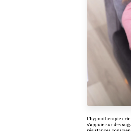
L'hypnothérapie eric
s'appuie sur des sug
résistances conscien