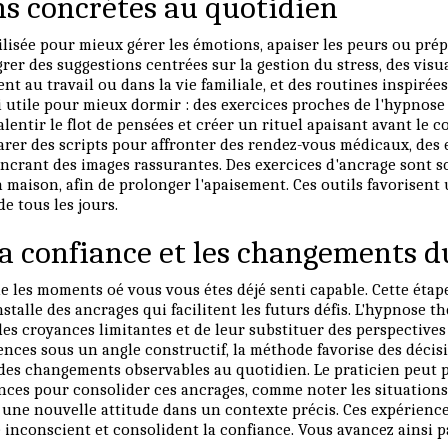
ns concrétes au quotidien
ilisée pour mieux gérer les émotions, apaiser les peurs ou pr
égrer des suggestions centrées sur la gestion du stress, des vis
nt au travail ou dans la vie familiale, et des routines inspiré
si utile pour mieux dormir : des exercices proches de l'hypnos
ralentir le flot de pensées et créer un rituel apaisant avant le 
rer des scripts pour affronter des rendez-vous médicaux, des
 ancrant des images rassurantes. Des exercices d'ancrage sont 
a maison, afin de prolonger l'apaisement. Ces outils favorisent
de tous les jours.
la confiance et les changements d
ie les moments oé vous vous étes déjé senti capable. Cette étap
nstalle des ancrages qui facilitent les futurs défis. L'hypnose
es croyances limitantes et de leur substituer des perspectives 
ences sous un angle constructif, la méthode favorise des décis
 des changements observables au quotidien. Le praticien peut 
ances pour consolider ces ancrages, comme noter les situation
r une nouvelle attitude dans un contexte précis. Ces expérienc
inconscient et consolident la confiance. Vous avancez ainsi pa